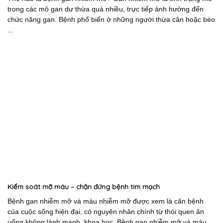
trong các mô gan dư thừa quá nhiều, trực tiếp ảnh hưởng đến
chức năng gan. Bệnh phổ biến ở những người thừa cân hoặc béo
...
Kiểm soát mỡ máu – chặn đứng bệnh tim mạch
Bệnh gan nhiễm mỡ và máu nhiễm mỡ được xem là căn bệnh
của cuộc sống hiện đại, có nguyên nhân chính từ thói quen ăn
uống không lành mạnh, khoa học. Bệnh gan nhiễm mỡ và máu