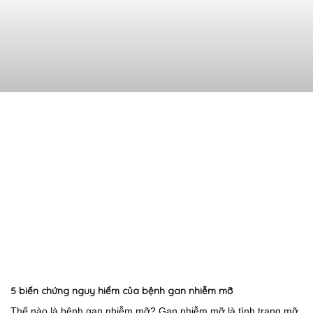
5 biến chứng nguy hiểm của bệnh gan nhiễm mỡ
Thế nào là bệnh gan nhiễm mỡ? Gan nhiễm mỡ là tình trạng mỡ