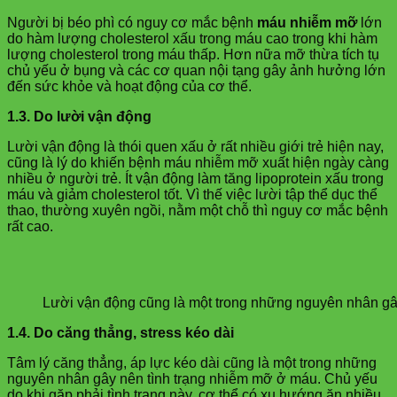
Người bị béo phì có nguy cơ mắc bệnh
máu nhiễm mỡ
lớn
do hàm lượng cholesterol xấu trong máu cao trong khi hàm
lượng cholesterol trong máu thấp. Hơn nữa mỡ thừa tích tụ
chủ yếu ở bụng và các cơ quan nội tạng gây ảnh hưởng lớn
đến sức khỏe và hoạt động của cơ thể.
1.3. Do lười vận động
Lười vận động là thói quen xấu ở rất nhiều giới trẻ hiện nay,
cũng là lý do khiến bệnh máu nhiễm mỡ xuất hiện ngày càng
nhiều ở người trẻ. Ít vận động làm tăng lipoprotein xấu trong
máu và giảm cholesterol tốt. Vì thế việc lười tập thể dục thể
thao, thường xuyên ngồi, nằm một chỗ thì nguy cơ mắc bệnh
rất cao.
Lười vận động cũng là một trong những nguyên nhân 
1.4. Do căng thẳng, stress kéo dài
Tâm lý căng thẳng, áp lực kéo dài cũng là một trong những
nguyên nhân gây nên tình trạng nhiễm mỡ ở máu. Chủ yếu
do khi gặp phải tình trạng này, cơ thể có xu hướng ăn nhiều