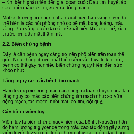
– Khi bệnh phát triển đến giai đoạn cuối: Đau tim, huyết áp
cao, nhồi máu cơ tim, xơ vữa động mạch,…
Một số trường hợp bệnh nhân xuất hiện ban vàng dưới da,
thể hiện là các nốt phồng nhỏ có bề mặt bóng loáng, màu
vàng. Ban vàng dưới da có thể xuất hiện khắp cơ thể, kích
thước lớn gây mất thẩm mỹ.
2.2. Biến chứng bệnh
Đây là căn bệnh ngày càng trở nên phổ biến trên toàn thế
giới. Nếu không được phát hiện sớm và chữa trị kịp thời,
bệnh có thể gây ra nhiều biến chứng nguy hiểm đến sức
khỏe như:
Tăng nguy cơ mắc bệnh tim mạch
Hàm lượng mỡ trong máu cao cùng rối loạn chuyển hóa làm
tăng nguy cơ mắc các biến chứng tim mạch như: xơ vữa
động mạch, tắc mạch, nhồi máu cơ tim, đột quỵ,…
Gây bệnh viêm tụy
Viêm tụy là biến chứng nguy hiểm của bệnh. Nguyên nhân
do hàm lượng triglyceride trong máu cao tác động gây sưng
viêm tuyến tụy với các triệu chứng như: sốt, nôn, đau bụng