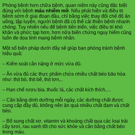
Phòng bệnh hơn chữa bệnh, quan niệm này cũng đặc biệt
đúng với bệnh
máu nhiễm mỡ
. Nếu phát hiện và điều trị
bệnh sớm ở giai đoạn đầu, chỉ bằng việc thay đổi chế độ ăn
uống, tập luyện, người bệnh đã có thể cải thiện bệnh nhanh
chóng. Tuy nhiên nếu để bệnh tiến triển, việc điều trị khó
khăn và phức tạp hơn, hơn nữa biến chứng nguy hiểm cũng
luôn đe dọa tính mạng bệnh nhân.
Một số biện pháp dưới đây sẽ giúp bạn phòng tránh bệnh
hiệu quả:
– Kiểm soát cân nặng ở mức vừa đủ.
– Ăn vừa đủ các thực phẩm chứa nhiều chất béo bão hòa
như: thịt bò, thịt bê, thịt lợn,..
– Hạn chế rượu bia, thuốc lá, các chất kích thích,…
– Cân bằng dinh dưỡng mỗi ngày, các dưỡng chất được
cung cấp đầy đủ, không nên ăn quá nhiều chất đạm và chất
béo.
– Bổ sung chất xơ, vitamin và khoáng chất qua các loại trái
cây tươi, rau xanh tốt cho sức khỏe và cân bằng chất béo
trong máu.