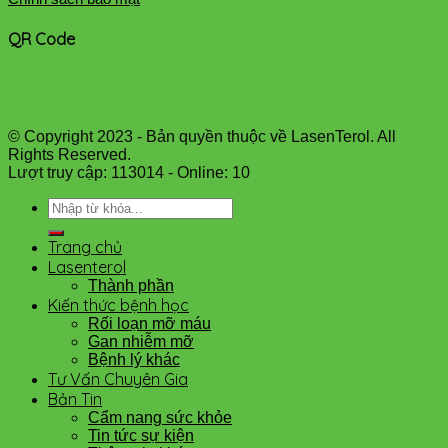
QR Code
© Copyright 2023 - Bản quyền thuộc về LasenTerol. All
Rights Reserved.
Lượt truy cập: 113014 - Online: 10
Trang chủ
Lasenterol
Thành phần
Kiến thức bệnh học
Rối loạn mỡ máu
Gan nhiễm mỡ
Bệnh lý khác
Tư Vấn Chuyên Gia
Bản Tin
Cẩm nang sức khỏe
Tin tức sự kiện