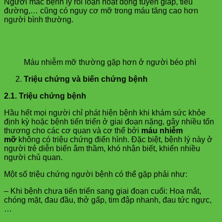
Người mắc bệnh lý rối loạn hoạt động tuyến giáp, tiểu
đường,… cũng có nguy cơ mỡ trong máu tăng cao hơn
người bình thường.
Máu nhiễm mỡ thường gặp hơn ở người béo phì
Triệu chứng và biến chứng bệnh
2.1. Triệu chứng bệnh
Hầu hết mọi người chỉ phát hiện bệnh khi khám sức khỏe
định kỳ hoặc bệnh tiến triển ở giai đoạn nặng, gây nhiều tổn
thương cho các cơ quan và cơ thể bởi
máu nhiễm
mỡ
không có triệu chứng điển hình. Đặc biệt, bệnh lý này ở
người trẻ diễn biến âm thầm, khó nhận biết, khiến nhiều
người chủ quan.
Một số triệu chứng người bệnh có thể gặp phải như:
– Khi bệnh chưa tiến triển sang giai đoạn cuối: Hoa mắt,
chóng mặt, đau đầu, thở gấp, tim đập nhanh, đau tức ngực,
…