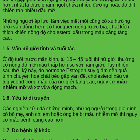
hơn, nhất là thực phẩm ngọt chứa nhiều đường hoặc đồ thịt
chiên rán nhiều dầu mỡ.
Những người áp lực, làm việc mệt mỏi cũng có xu hướng
lười vận động hơn, có thói quen uống rượu bia, chất kích
thích khiến nồng độ cholesterol xấu trong máu càng tăng
cao.
1.5. Vấn đề giới tính và tuổi tác
Ở độ tuổi trước mãn kinh, từ 15 – 45 tuổi thì nữ giới thường
có nồng độ mỡ máu thấp hơn so với nam giới. Tuy nhiên
sau thời kỳ này, do hormone Estrogen suy giảm nên quá
trình chuyển hóa chất béo gặp vấn đề, cholesterol xấu và
triglycerid trong máu của nữ giới tăng cao, nguy cơ
máu
nhiễm mỡ
và xơ vữa động mạch.
1.6. Yếu tố di truyền
Các nghiên cứu đã chứng minh, những người trong gia đình
có bố mẹ, anh chị em hoặc ông bà bị máu nhiễm mỡ thì nguy
cơ mắc bệnh cũng cao hơn.
1.7. Do bệnh lý khác