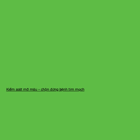
Kiểm soát mỡ máu – chặn đứng bệnh tim mạch