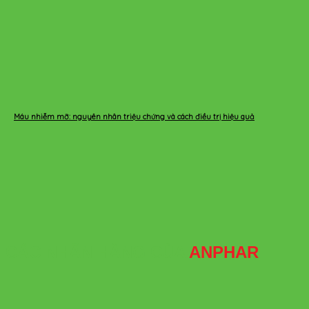
Máu nhiễm mỡ: nguyên nhân triệu chứng và cách điều trị hiệu quả
CÁC NHÃN HÀNG CỦA
ANPHAR