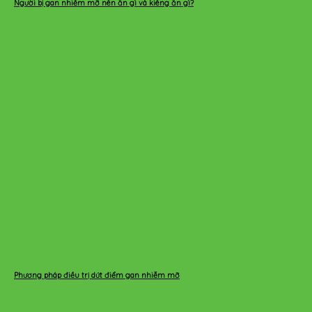
Người bị gan nhiễm mỡ nên ăn gì và kiêng ăn gì?
Phương pháp điều trị dứt điểm gan nhiễm mỡ