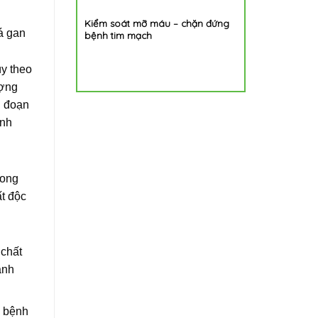
 hiểm của
Kiểm soát mỡ máu – chặn đứng
6 bệnh liên 
lá gan
ỡ
bệnh tim mạch
cao
y theo
ượng
i đoạn
ính
rong
t độc
 chất
ành
p bệnh