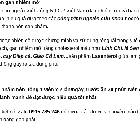
iện gan nhiễm mỡ
cho người Việt, công ty FGP Việt Nam đã nghiên cứu và bào c
àn, hiệu quả dựa theo các
công trình nghiên cứu khoa học
có
u thành nên sản phẩm.
 từ tự nhiên đã được chứng minh và sử dụng rộng rãi trong y tế
ạch, gan nhiễm mỡ, tăng cholesterol máu như
Linh Chi, lá Sen
o, cây Diếp cá, Giảo Cổ Lam…
sản phẩm
Lasenterol
giúp làm
không gây ra tác dụng phụ.
 phẩm nên uống 1 viên x 2 lần/ngày, trước ăn 30 phút. Nên
n lành mạnh để đạt được hiệu quả tốt nhất.
 kết nối Zalo
0915 785 246
để được các dược sĩ chuyên môn t
n đang gặp phải.