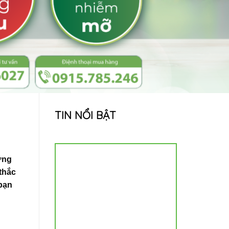
TIN NỔI BẬT
ững
thắc
 bạn