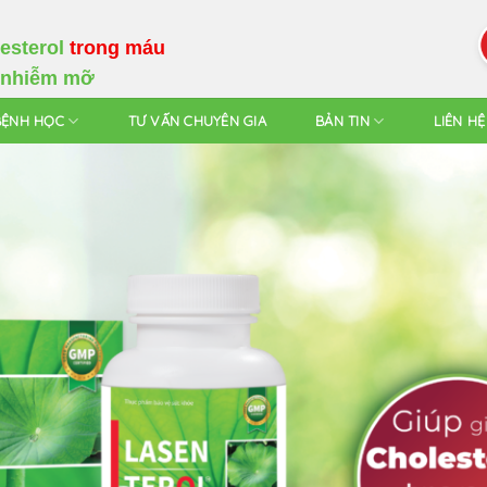
esterol
trong máu
 nhiễm mỡ
BỆNH HỌC
TƯ VẤN CHUYÊN GIA
BẢN TIN
LIÊN HỆ