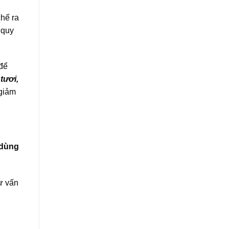
hế ra
 quy
 để
 tươi,
 giảm
 dùng
ư vấn