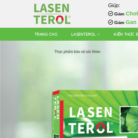
Skip
Giúp:
to
Chol
Giảm
content
Gan
Giảm
TRANG CHỦ
LASENTEROL
KIẾN THỨC 