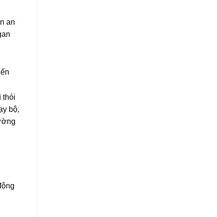
ân an
gan
iến
 thói
ạy bộ,
cường
 động