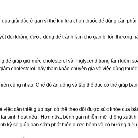
i qua giải độc ở gan vì thế khi lựa chọn thuốc để dùng cần phải
yệt đối không được dùng để tránh làm cho gan bị tổn thương n
để giúp giữ mức cholesterol và Triglycerid trong tầm kiểm soá
iảm cholesterol, hãy tham khảo chuyên gia về việc dùng thuốc
iện cùng nhau. Chế độ ăn uống và tập thể dục có thể giúp bạ
 việc cần thiết giúp bạn có thể theo dõi được sức khỏe của bả
 lại sinh hoạt nếu . Hơn nữa, bệnh gan nhiễm mỡ không xuất h
định kỳ sẽ giúp bạn sớm phát hiện được bệnh và có hướng điều t