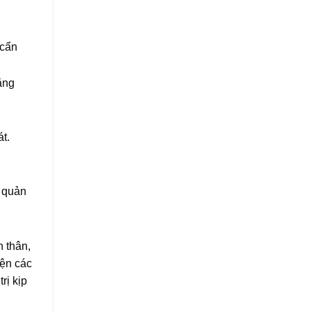
 cẩn
ặng
t.
.
n quản
n thân,
iện các
rị kịp