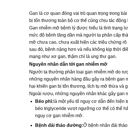
Gan là cơ quan đóng vai trò quan trọng trong bài 
bị tổn thương toàn bộ cơ thể cũng chịu tác động
Gan nhiễm mỡ bệnh lý được hiểu là tình trạng 
mức độ bệnh tăng dần mà người ta phân cấp thàn
mỡ chưa cao, chưa xuất hiện các triệu chứng rõ 
sau đó, bệnh nặng hơn và nếu không kịp thời điề
mạng như xơ gan, thậm chí là ung thư gan.
Nguyên nhân dẫn tới gan nhiễm mỡ
Người ta thường phân loại gan nhiễm mỡ do rượ
những nguyên nhân hàng đầu gây ra bệnh gan nhi
hại khiến gan bị tổn thương, tích tụ mỡ thừa và
Ngoài rượu, những nguyên nhân khác gây gan n
Béo phì:
là một yếu tố nguy cơ dẫn đến hiện
béo triglyceride vượt ngưỡng cơ thể có thể hấ
nguy cơ gan nhiễm mỡ.
Bệnh đái tháo đường:
Ở bệnh nhân đái tháo