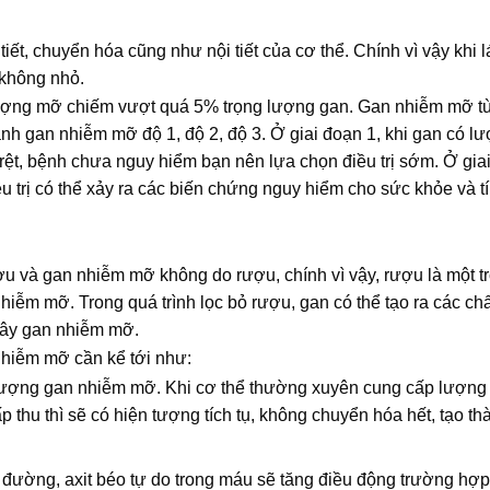
5 biến chứng nguy
tiết, chuyển hóa cũng như nội tiết của cơ thể. Chính vì vậy khi 
bệnh gan nhiễm m
 không nhỏ.
lượng mỡ chiếm vượt quá 5% trọng lượng gan. Gan nhiễm mỡ tù
h gan nhiễm mỡ độ 1, độ 2, độ 3. Ở giai đoạn 1, khi gan có l
rệt, bệnh chưa nguy hiểm bạn nên lựa chọn điều trị sớm. Ở gia
u trị có thể xảy ra các biến chứng nguy hiểm cho sức khỏe và t
u và gan nhiễm mỡ không do rượu, chính vì vậy, rượu là một t
ễm mỡ. Trong quá trình lọc bỏ rượu, gan có thể tạo ra các chấ
 gây gan nhiễm mỡ.
hiễm mỡ cần kể tới như:
 tượng gan nhiễm mỡ. Khi cơ thể thường xuyên cung cấp lượng
p thu thì sẽ có hiện tượng tích tụ, không chuyển hóa hết, tạo th
 đường, axit béo tự do trong máu sẽ tăng điều động trường hợ