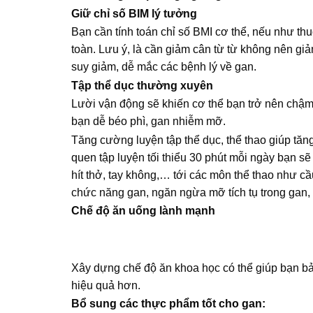
Giữ chỉ số BIM lý tưởng
Bạn cần tính toán chỉ số BMI cơ thể, nếu như th
toàn. Lưu ý, là cần giảm cân từ từ không nên g
suy giảm, dễ mắc các bệnh lý về gan.
Tập thể dục thường xuyên
Lười vận động sẽ khiến cơ thể bạn trở nên chậ
bạn dễ béo phì, gan nhiễm mỡ.
Tăng cường luyện tập thể dục, thể thao giúp tăng
quen tập luyện tối thiểu 30 phút mỗi ngày bạn sẽ
hít thở, tay không,… tới các môn thể thao như 
chức năng gan, ngăn ngừa mỡ tích tụ trong gan
Chế độ ăn uống lành mạnh
Xây dựng chế độ ăn khoa học có thể giúp bạn bả
hiệu quả hơn.
Bổ sung các thực phẩm tốt cho gan: