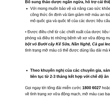
Bổ sung thảo dược ngăn ngừa, hỗ trợ cải th
Với mong muốn bảo vệ và nâng cao sức khỏe 
công thức ổn định và làm giảm mỡ máu an to
mô quốc gia và quốc tế của các dược liệu cấ
• Được điều chế từ các chiết xuất của dược liệu
phòng và điều trị những bệnh về xơ vữa động m
bột vỏ Bưởi cây Kế Sữa, Nần Nghệ, Cà gai le
tình trạng mỡ máu có thể được dùng lâu dài mà 
Theo khuyến nghị của các chuyên gia, sản
liên tục từ 2-3 tháng kết hợp với chế độ ă
Gọi ngay tới tổng đài miễn cước
1800 6027
hoặc
về tình trạng xơ vữa động mạch, mỡ máu cao bạ