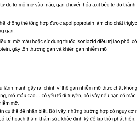
tự do từ mô mỡ vào máu, gan chuyển hóa axit béo tự do thành
ể không thể tổng hợp được apolipoprotein làm cho chất triglyc
ng gan.
iều trị mỡ máu hoặc sử dụng thuốc isoniazid điều trị lao phổi có
rotein, gây tổn thương gan và khiến gan nhiễm mỡ.
 lành mạnh gây ra, chính vì thế gan nhiễm mỡ thực chất không
đường, mỡ máu cao… có yếu tố di truyền, bởi vậy nếu bạn có mắ
nhiễm mỡ.
n cụ thể để nhận biết. Bởi vậy, những trường hợp có nguy cơ
 có kế hoạch thăm khám sức khỏe định kỳ để kịp thời phát hiện,