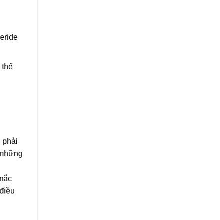
eride
 thể
 phải
c những
 mắc
 điều