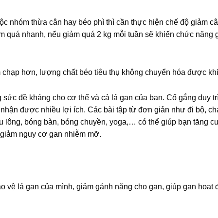
uộc nhóm thừa cân hay béo phì thì cần thực hiện chế độ giảm c
iảm quá nhanh, nếu giảm quá 2 kg mỗi tuần sẽ khiến chức năng 
m chạp hơn, lượng chất béo tiêu thụ không chuyển hóa được kh
 sức đề kháng cho cơ thể và cả lá gan của bạn. Cố gắng duy trì
 nhận được nhiều lợi ích. Các bài tập từ đơn giản như đi bộ, ch
cầu lông, bóng bàn, bóng chuyền, yoga,… có thể giúp bạn tăng 
, giảm nguy cơ gan nhiễm mỡ.
o vệ lá gan của mình, giảm gánh nặng cho gan, giúp gan hoạt