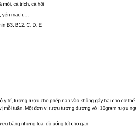
mòi, cá trích, cá hồi
ơ, yến mạch,…
in B3, B12, C, D, E
 tế, lượng rượu cho phép nạp vào không gây hại cho cơ thể l
 vị mỗi tuần. Một đơn vị rượu tương đương với 10gram rượu n
rượu bằng những loại đồ uống tốt cho gan.