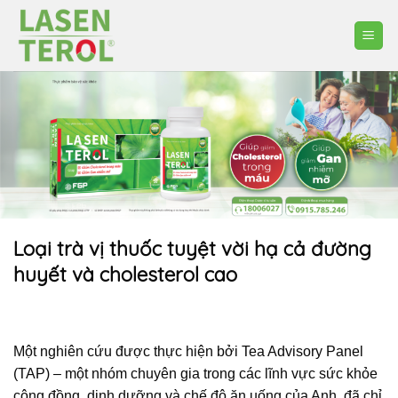
Skip
to
content
Loại trà vị thuốc tuyệt vời hạ cả đường
huyết và cholesterol cao
Một nghiên cứu được thực hiện bởi Tea Advisory Panel
(TAP) – một nhóm chuyên gia trong các lĩnh vực sức khỏe
cộng đồng, dinh dưỡng và chế độ ăn uống của Anh, đã chỉ