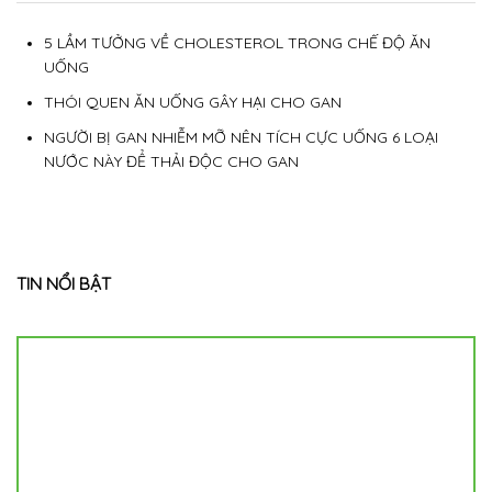
5 LẦM TƯỞNG VỀ CHOLESTEROL TRONG CHẾ ĐỘ ĂN
UỐNG
THÓI QUEN ĂN UỐNG GÂY HẠI CHO GAN
NGƯỜI BỊ GAN NHIỄM MỠ NÊN TÍCH CỰC UỐNG 6 LOẠI
NƯỚC NÀY ĐỂ THẢI ĐỘC CHO GAN
TIN NỔI BẬT